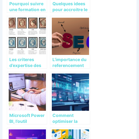
Pourquoi suivre
Quelques idees
une formation en
pour accroitre le
redaction web ?
chiffre d’affaires
dans un salon de
coiffure
Les criteres
L’importance du
d’expertise des
referencement
professionnels
naturel pour la
pour donner une
creation d’un site
valeur a une
web
collection de
timbres.
Microsoft Power
Comment
BI, l’outil
optimiser la
incontournable
prospection B2B
pour vos
avec l’analyse de
analyses
signaux en