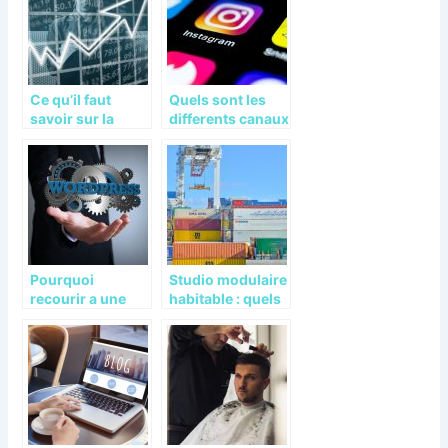
l’intranet
Ce qu’il faut
Quels sont les
savoir sur la
differents canaux
zone de
de distribution ?
chalandise
Pourquoi
Studio modulaire
recourir a une
habitable : quels
agence de
avantages pour
WordPress ?
les etudiants ?