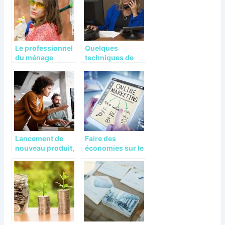
Le professionnel
Quelques
du ménage
techniques de
uniquement pour
vente que tout
vous
commercial doit
connaître
Lancement de
Faire des
nouveau produit,
économies sur le
quel plan
marketing digital
marketing adapté