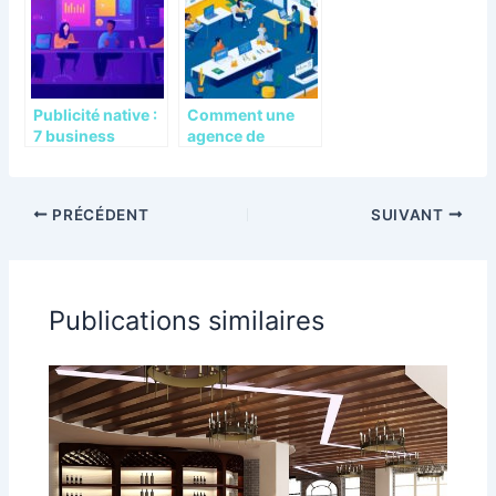
temps réel ?
Publicité native :
Comment une
7 business
agence de
modèles
communication
efficaces pour
specialisee
monétiser son
transforme la
PRÉCÉDENT
SUIVANT
application
visibilite des
mobile
franchises
Publications similaires