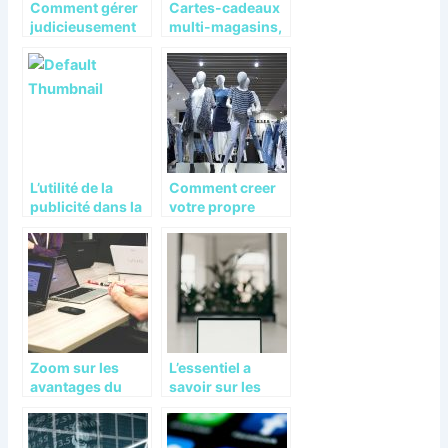
Comment gérer
Cartes-cadeaux
judicieusement
multi-magasins,
votre argent ?
multi-usages
L’utilité de la
Comment creer
publicité dans la
votre propre
croissance de
marque de
votre société
vetements
Zoom sur les
L’essentiel a
avantages du
savoir sur les
coworking
agences
specialisees
dans l’extranet et