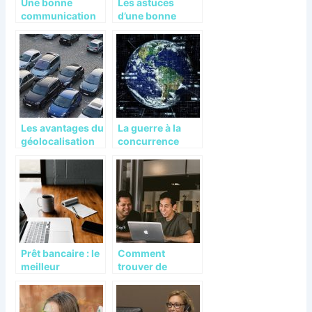
Une bonne
Les astuces
communication
d’une bonne
pour booster
communication
votre entreprise
Les avantages du
La guerre à la
géolocalisation
concurrence
dans le domaine
commence dès la
du transport
création de votre
site e-commerce
Prêt bancaire : le
Comment
meilleur
trouver de
financement
nouveaux clients
pour votre projet
et augmenter les
ventes ?