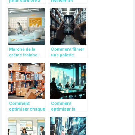
pour survivre a
réaliser un
une attaque de
tournage à
ransomware
nantes pour
votre entreprise
Marché de la
Comment filmer
crème fraiche :
une palette
les innovations
manuellement :
du secteurs
techniques et
astuces efficaces
Comment
Comment
optimiser chaque
optimiser la
étape de la
gestion
préparation des
d’entreprise
commandes
grâce à une veille
pour une
stratégique