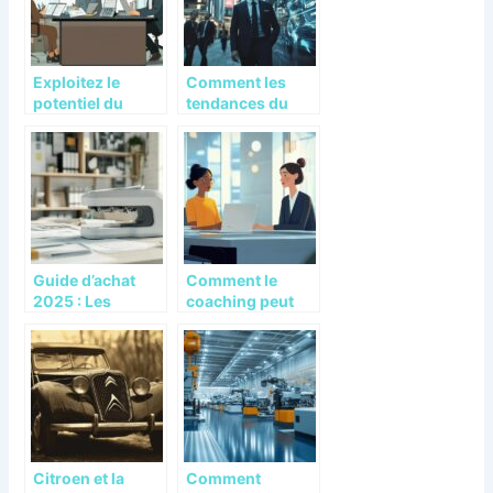
logistique fluide
efficace
Exploitez le
Comment les
potentiel du
tendances du
Compte 709 : Les
marché
remises comme
façonnent-elles
levier de
le monde des
croissance
affaires
aujourd’hui ?
Guide d’achat
Comment le
2025 : Les
coaching peut
agrafeuses
transformer
electriques de
votre recherche
bureau les plus
d’un poste
performantes
d’assistante de
direction
Citroen et la
Comment