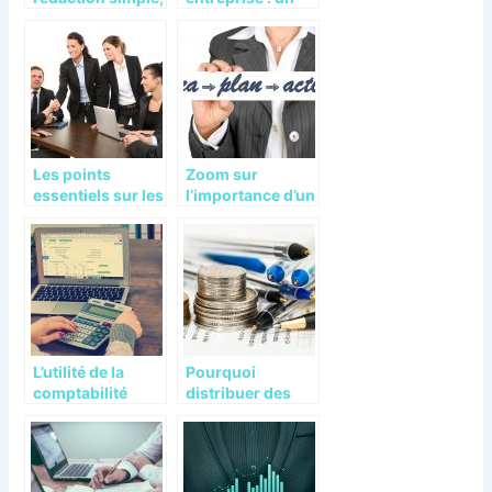
facile et efficace
bon moyen de
travailler l’esprit
d’équipe
Les points
Zoom sur
essentiels sur les
l’importance d’un
CSE au niveau
business plan
des entreprises
L’utilité de la
Pourquoi
comptabilité
distribuer des
dans une
dividendes en
entreprise
entreprise ?