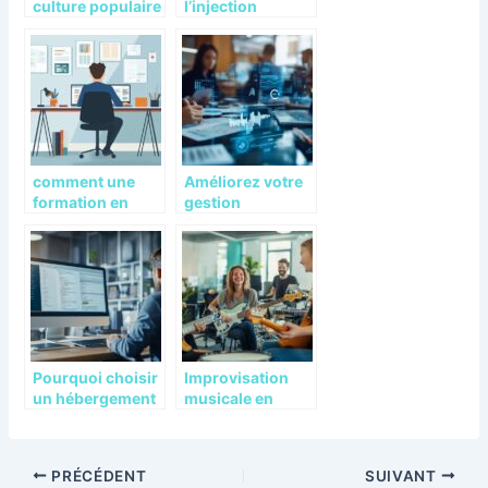
culture populaire
l’injection
: La breve
plastique toute
histoire de
matières
l’entreprise qui a
transforme les
marque le
industries
cinema
modernes
comment une
Améliorez votre
formation en
gestion
ligne peut
documentaire et
transformer
qualité avec une
votre carrière de
solution
vendeur
conforme aux
normes ISO
Pourquoi choisir
Improvisation
un hébergement
musicale en
signature email
entreprise : les
pour votre
team building
entreprise
musicaux pour
PRÉCÉDENT
SUIVANT
libérer la