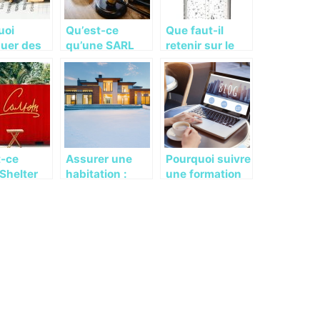
uoi
Qu’est-ce
Que faut-il
buer des
qu’une SARL
retenir sur le
endes en
(societe a
distributeur de
rise ?
responsabilite
gel
limitee) ?
hydroalcooliqu
e ?
t-ce
Assurer une
Pourquoi suivre
Shelter
habitation :
une formation
enter et
conseils
en redaction
 ca sert ?
pratiques
web ?