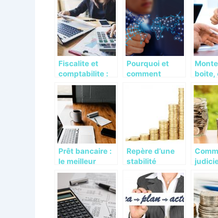
Fiscalite et
Pourquoi et
Monte
comptabilite :
comment
boite
qu’est-ce qui
choisir un siege
ça se 
les differencie
social pour
?
votre auto-
entreprise ?
Prêt bancaire :
Repère d’une
Comme
le meilleur
stabilité
judic
financement
financière
votre 
pour votre
projet