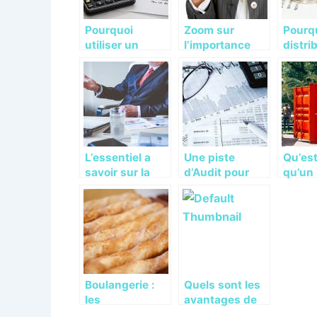
Pourquoi
Zoom sur
Pourq
utiliser un
l’importance
distri
logiciel de
d’un business
divid
comptabilité ?
plan
entrep
L’essentiel a
Une piste
Qu’es
savoir sur la
d’Audit pour
qu’un 
publication
votre
Data C
d’une annonce
entreprise,
a quoi
legale
pourquoi est-
ce important ?
Boulangerie :
Quels sont les
les
avantages de
équipements
l’externalisation