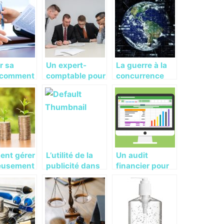
r sa
Un expert-
La guerre à la
, comment
comptable pour
concurrence
passe ?
assurer la
commence dès
gestion de vos
la création de
finances
votre site e-
commerce
nt gérer
L’utilité de la
Un audit
ieusement
publicité dans
financier pour
argent ?
la croissance
voir plus clair
de votre
sur la situation
société
financière de
votre
entreprise