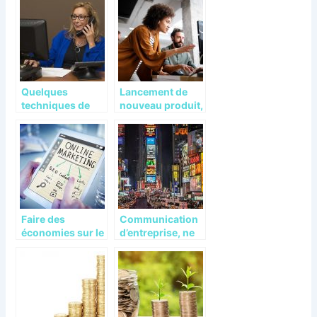
pour votre projet
vous
Quelques
Lancement de
techniques de
nouveau produit,
vente que tout
quel plan
commercial doit
marketing adapté
connaître
Faire des
Communication
économies sur le
d’entreprise, ne
marketing digital
vous focalisez
pas uniquement
sur le web