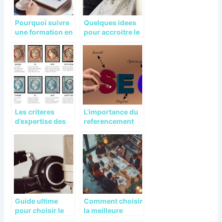
Pourquoi suivre
Quelques idees
une formation en
pour accroitre le
redaction web ?
chiffre d’affaires
dans un salon de
coiffure
Les criteres
L’importance du
d’expertise des
referencement
professionnels
naturel pour la
pour donner une
creation d’un site
valeur a une
web
collection de
timbres.
Guide ultime
Comment choisir
pour choisir le
la meilleure
meilleur materiel
agence digitale