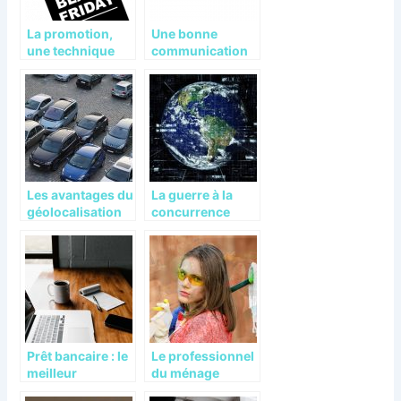
La promotion,
Une bonne
une technique
communication
marketing qui fait
pour booster
ses preuves
votre entreprise
Les avantages du
La guerre à la
géolocalisation
concurrence
dans le domaine
commence dès la
du transport
création de votre
site e-commerce
Prêt bancaire : le
Le professionnel
meilleur
du ménage
financement
uniquement pour