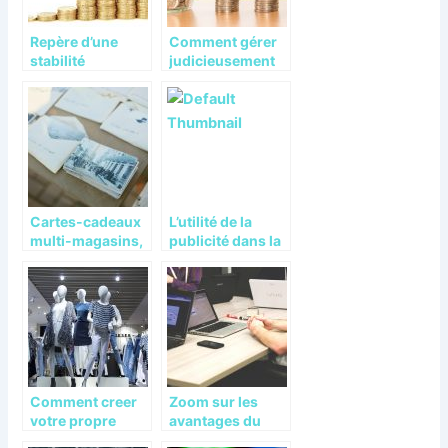
Repère d’une
Comment gérer
stabilité
judicieusement
financière
votre argent ?
Cartes-cadeaux
L’utilité de la
multi-magasins,
publicité dans la
multi-usages
croissance de
votre société
Comment creer
Zoom sur les
votre propre
avantages du
marque de
coworking