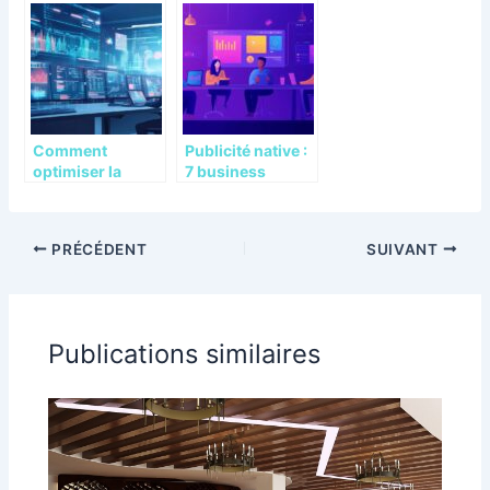
de
pour vos besoins
visioconference
pour votre
entreprise
Comment
Publicité native :
optimiser la
7 business
prospection B2B
modèles
avec l’analyse de
efficaces pour
signaux en
monétiser son
PRÉCÉDENT
SUIVANT
temps réel ?
application
mobile
Publications similaires