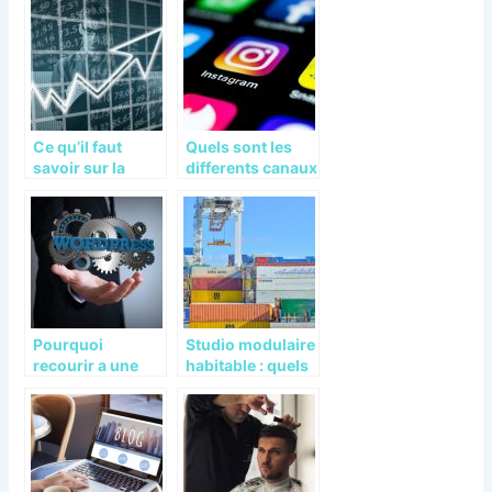
vetements
Ce qu’il faut
Quels sont les
savoir sur la
differents canaux
zone de
de distribution ?
chalandise
Pourquoi
Studio modulaire
recourir a une
habitable : quels
agence de
avantages pour
WordPress ?
les etudiants ?